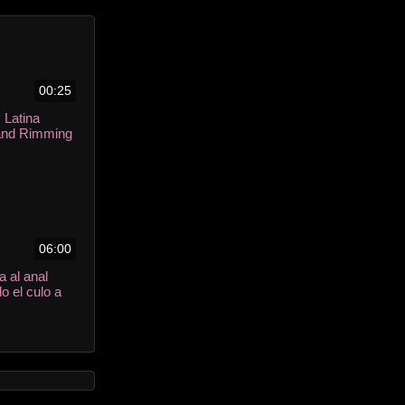
00:25
 Latina
and Rimming
y
06:00
a al anal
o el culo a
ue le pueda
ita y goza
pino antes de
ija en el culo.