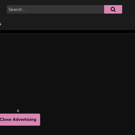
S
4
Close Advertising